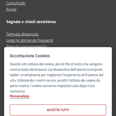
Comunicati
Avvisi
Segnala o chiedi assistenza
Segnala disservizio
Leggi le domande frequenti
Prenota appuntamento
Accettazione Cookies
Seguici su
Questo sito utilizza dei cookie, piccoli file di testo che vengono
memorizzati dal browser sul dispositivo dell'utente (computer,
facebook
tablet, smartphone) per migliorare l'esperienza di fruizione del
sito. Utilizzando i nostri servizi, accetti l'utilizzo dei cookie da
parte nostra. I cookie verranno impostati solo dopo il tuo
consenso.
Personalizza
Amministrazione Trasparente
Albo Pretorio
Dichiarazione di accessibilità
Privacy Policy
Note legali
Piano di miglioramento del sito
Mappa del sito
ACCETTA TUTTI