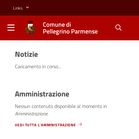
Salta al contenuto principale della pagina
Links
Comune di
Pellegrino Parmense
Comune di Pellegrino Pa
Parte principale della pagina
Notizie
Caricamento in corso...
Amministrazione
Nessun contenuto disponibile al momento
in
Amministrazione
.
VEDI TUTTA L'AMMINISTRAZIONE